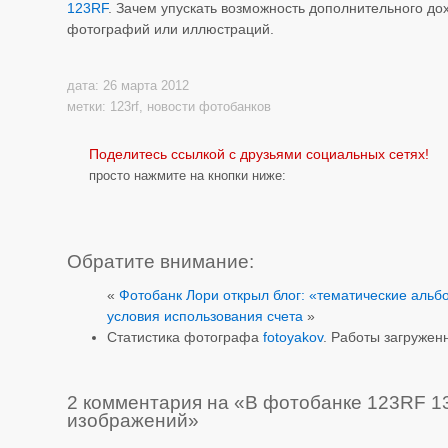
123RF
. Зачем упускать возможность дополнительного до
фотографий или иллюстраций.
дата: 26 марта 2012
метки:
123rf
,
новости фотобанков
Поделитесь ссылкой с друзьями социальных сетях!
просто нажмите на кнопки ниже:
Обратите внимание:
«
Фотобанк Лори открыл блог: «тематические аль
условия использования счета
»
Статистика фотографа
fotoyakov
. Работы загруженн
2 комментария на «В фотобанке 123RF 1
изображений»