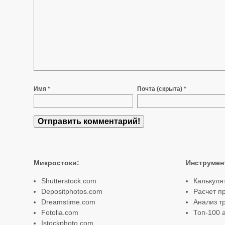
Имя *
Почта (скрыта) *
Микростоки
:
Инструмен
Shutterstock.com
Калькуля
Depositphotos.com
Расчет п
Dreamstime.com
Анализ т
Fotolia.com
Топ-100 а
Istockphoto.com