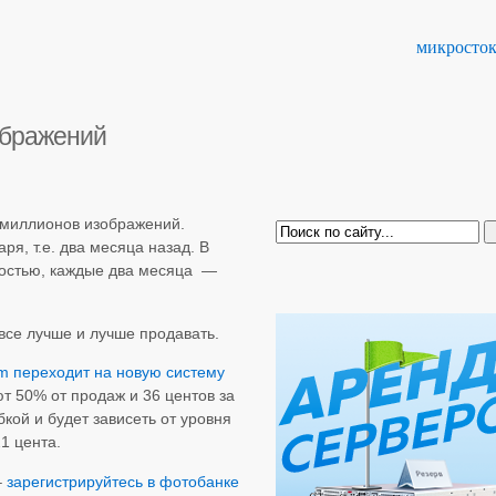
микросто
ображений
 миллионов изображений.
я, т.е. два месяца назад. В
ностью, каждые два месяца —
все лучше и лучше продавать.
m переходит на новую систему
ют 50% от продаж и 36 центов за
бкой и будет зависеть от уровня
1 цента.
–
зарегистрируйтесь в фотобанке