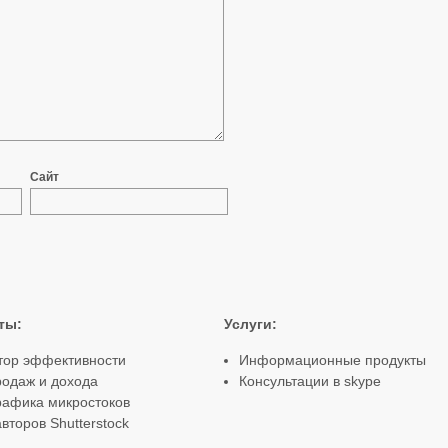
Сайт
ты
:
Услуги:
тор эффективности
Информационные продукты
родаж и дохода
Консультации в skype
рафика микростоков
второв Shutterstock