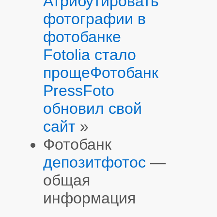
Атрибутировать
фотографии в
фотобанке
Fotolia стало
проще
Фотобанк
PressFoto
обновил свой
сайт
»
Фотобанк
депозитфотос
—
общая
информация