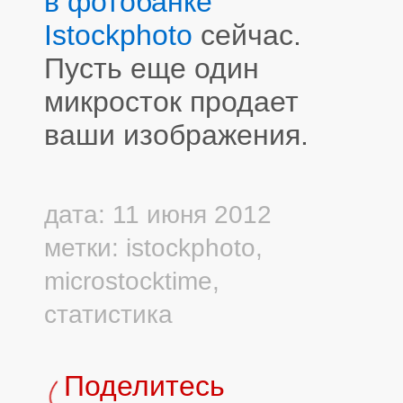
в фотобанке
Istockphoto
сейчас.
Пусть еще один
микросток продает
ваши изображения.
дата: 11 июня 2012
метки:
istockphoto
,
microstocktime
,
статистика
Поделитесь