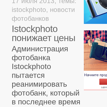
17 июля 2013,
темы:
istockphoto
,
новости
фотобанков
Istockphoto
понижает цены
Администрация
фотобанка
Istockphoto
пытается
реанимировать
фотобанк, который
в последнее время