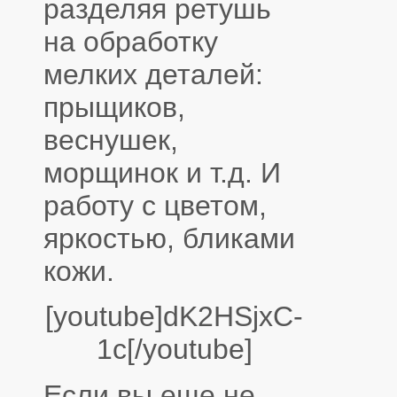
разделяя ретушь
на обработку
мелких деталей:
прыщиков,
веснушек,
морщинок и т.д. И
работу с цветом,
яркостью, бликами
кожи.
[youtube]dK2HSjxC-
1c[/youtube]
Если вы еще не