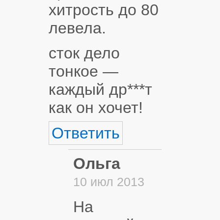
хитрость до 80
левела.
сток дело
тонкое —
каждый др***т
как он хочет!
Ответить
Ольга
10 июл 2013
На