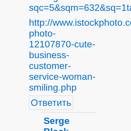
sqc=5&sqm=632&sq=1t
http://www.istockphoto.
photo-
12107870-cute-
business-
customer-
service-woman-
smiling.php
Ответить
Serge