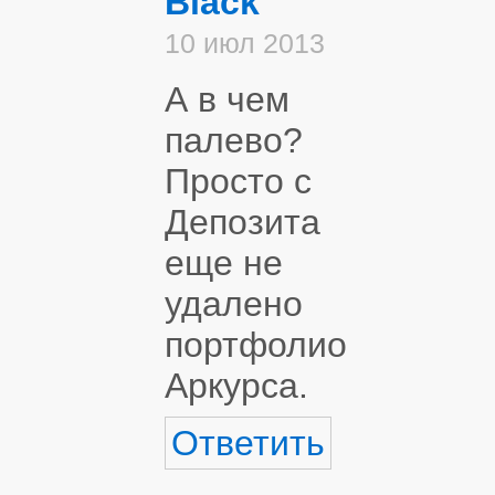
Black
10 июл 2013
А в чем
палево?
Просто с
Депозита
еще не
удалено
портфолио
Аркурса.
Ответить