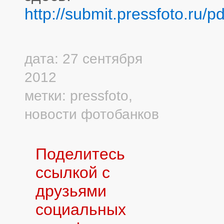
http://submit.pressfoto.ru/p
дата: 27 сентября
2012
метки:
pressfoto
,
новости фотобанков
Поделитесь
ссылкой с
друзьями
социальных