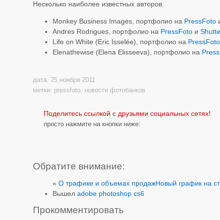
Несколько наиболее известных авторов:
Monkey Business Images, портфолио на
PressFoto
Andres Rodrigues, портфолио на
PressFoto
и
Shutte
Life on White (Eric Isselée), портфолио на
PressFot
Elenathewise (Elena Elisseeva), портфолио на
Press
дата: 25 ноября 2011
метки:
pressfoto
,
новости фотобанков
Поделитесь ссылкой с друзьями социальных сетях!
просто нажмите на кнопки ниже:
Обратите внимание:
«
О трафике и объемах продаж
Новый график на ст
Вышел
adobe photoshop cs6
Прокомментировать