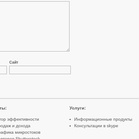
Сайт
ты
:
Услуги:
тор эффективности
Информационные продукты
родаж и дохода
Консультации в skype
рафика микростоков
второв Shutterstock