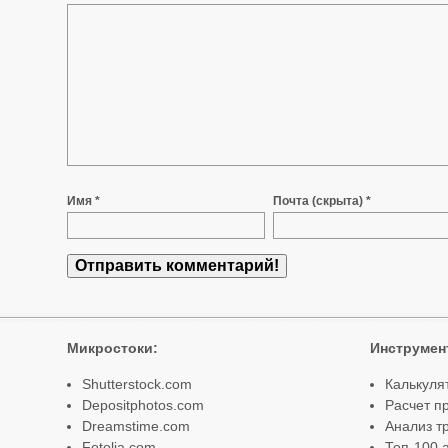
Имя *
Почта (скрыта) *
Микростоки
:
Инструмен
Shutterstock.com
Калькуля
Depositphotos.com
Расчет п
Dreamstime.com
Анализ т
Fotolia.com
Топ-100 а