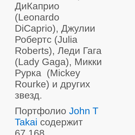
ДиКаприо
(Leonardo
DiCaprio), Джулии
Робертс (Julia
Roberts), Леди Гага
(Lady Gaga), Микки
Рурка (Mickey
Rourke) и других
звезд.
Портфолио
John T
Takai
содержит
67 168