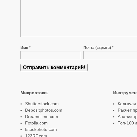
Имя *
Почта (скрыта) *
Микростоки
:
Инструмен
Shutterstock.com
Калькуля
Depositphotos.com
Расчет п
Dreamstime.com
Анализ т
Fotolia.com
Топ-100 а
Istockphoto.com
123RF.com