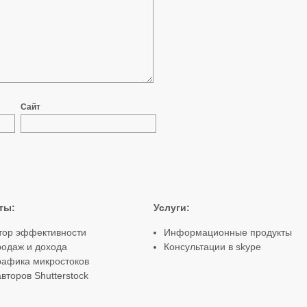
Сайт
ты
:
Услуги:
тор эффективности
Информационные продукты
родаж и дохода
Консультации в skype
рафика микростоков
второв Shutterstock