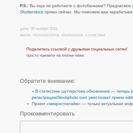
P.S.:
Вы еще не работаете с фотобанками? Предлагаем
Shutterstock
прямо сейчас. Мы поможем вам зарабатыва
дата: 08 ноября 2011
метки:
microstocktime
,
shutterstock
,
статистика
Поделитесь ссылкой с друзьями социальных сетях!
просто нажмите на кнопки ниже:
Обратите внимание:
«
В статистике шуттерстока обновления — теперь 
регистрации
iStockphoto.com ужесточает прием edit
Проект «
микростоктайм
» — только актуальная ин
Прокомментировать