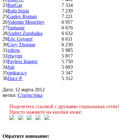
23
BarGar
7 334
24
Rafa Irusta
7 239
25
Gastev Roman
7 221
26
Valentin Mosichev
6 957
27
Samazur
6 676
28
Andrei Zarubaika
6 632
29
Eric Gevaert
6 611
30
Cory Thoman
6 230
31
robow
5 985
32
elwynn
5 817
33
Payless Images
5 750
34
Juli
5 693
35
omkar.a.v
5 347
36
Dace P.
5 312
Дата: 12 марта 2012
метки:
Статистика
Поделитесь ссылкой с друзьями социальных сетях!
Просто нажмите на кнопки ниже:
Обратите внимание: