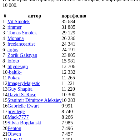
10 000.
#
автор
портфолио
1
Vit Smolek
35 684
2
rimmer
31 885
3
Tomas Smolek
29 129
4
Monana
26 236
5
freelanceartist
24 341
6
argus
24 191
7
Zorik Galstyan
23 805
8
iofoto
15 981
9
tillydesign
12 706
10
-baltik-
12 332
11
Pokaz
11 265
12
ImageryMajestic
11 221
13
Guy Shapira
11 220
14
David S. Rose
10 300
15
Stanimir Dimitrov Aleksiev
10 283
16
Gabrielle Ewart
9 991
17
privilege
8 740
18
Mack7777
8 266
19
Silvia Bogdanski
7 985
20
Fenton
7 496
21
Qiwen
7 457
22
Dino O.
7 401