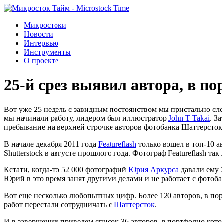
Микростоки
Новости
Интервью
Инструменты
О проекте
25-й срез выявил автора, в по
Вот уже 25 недель с завидным постоянством мы пристально след
мы начинали работу, лидером был иллюстратор
John T Takai
. З
пребывание на верхней строчке авторов фотобанка Шаттерсто
В начале декабря 2011 года
Featureflash
только вошел в топ-10 а
Shutterstock в августе прошлого года. Фотограф Featureflash т
Кстати, когда-то 52 000 фотографий
Юрия Аркурса
давали ему 
Юрий в это время занят другими делами и не работает с фотобан
Вот еще несколько любопытных цифр. Более 120 авторов, в порт
работ перестали сотрудничать с
Шаттерсток
.
И в завершении приведем список 36 авторов, в портфолио кото