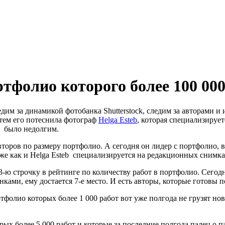
ртфолио которого более 100 00
им за динамикой фотобанка Shutterstock, следим за авторами и 
атем его потеснила фотограф
Helga Esteb
, которая специализируе
к было недолгим.
второв по размеру портфолио. А сегодня он лидер с портфолио, в
ак же как и Helga Esteb специализируется на редакционных снимка
3-ю строчку в рейтинге по количеству работ в портфолио. Сегод
ками, ему достается 7-е место. И есть авторы, которые готовы п
фолио которых более 1 000 работ вот уже полгода не грузят нов
рых более 5 000 работ и которые за последние полгода палец о 