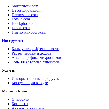
Shutterstock.com
Depositphotos.com
Dreamstime.com
Fotolia.com
Istockphoto.com
123RF.com
Гид по микростокам
Инструменты
:
Калькулятор эффективности
Расчет продаж и дохода
Анализ трафика микростоков
Топ-100 авторов Shutterstock
Услуги:
Информационные продукты
Консультации в skype
Microstocktime:
О проекте
Контакты
Аккаунт в твиттере