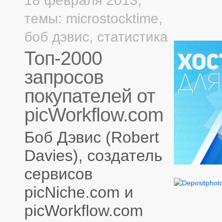
18 февраля 2013,
темы:
microstocktime
,
боб дэвис
,
статистика
Топ-2000
запросов
покупателей от
picWorkflow.com
Боб Дэвис (Robert
Davies), создатель
сервисов
picNiche.com и
picWorkflow.com