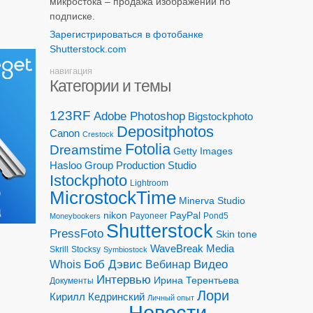
микростока – продажа изображений по
подписке.
Зарегистрироваться в фотобанке
Shutterstock.com
навигация
Категории и темы
123RF
Adobe Photoshop
Bigstockphoto
Depositphotos
Canon
Crestock
Fotolia
Dreamstime
Getty Images
Hasloo Group Production Studio
Istockphoto
Lightroom
MicrostockTime
Minerva Studio
nikon
PayPal
Payoneer
Pond5
Moneybookers
Shutterstock
PressFoto
Skin tone
WaveBreak Media
Skrill
Stocksy
Symbiostock
Боб Дэвис
Видео
Whois
Вебинар
Интервью
Ирина Терентьева
Документы
Лори
Кирилл Кедринский
Личный опыт
Новости