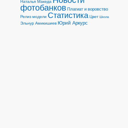
Наталья Македа
фотобанков
Плагиат и воровство
Статистика
Релиз модели
Цвет
Школа
Юрий Аркурс
Эльнур Амикишиев