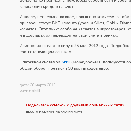
Более четко прописаны некоторые особенности и уровни 
зачисления средств на счет.
И последнее, самое важное, повышена комиссия за обм
присвоен статус ВИП клиента (уровни Silver, Gold и Diam
коснется. Этот пункт особо не касается микростокеров, 
и в долларах их переводят на свои счета в банках.
Изменения вступят в силу с 25 мая 2012 года. Подробн
соответствующим ссылкам.
Платежной системой
Skrill
(Moneybookers) пользуются бо
общий оборот превысил 38 миллиардов евро.
дата: 26 марта 2012
метки:
skrill
Поделитесь ссылкой с друзьями социальных сетях!
просто нажмите на кнопки ниже: