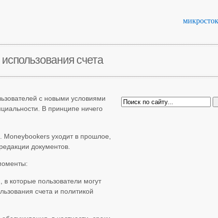
микросто
я использования счета
льзователей с новыми условиями
циальности. В принципе ничего
. Moneybookers уходит в прошлое,
 редакции документов.
моменты:
 в которые пользователи могут
ользования счета и политикой