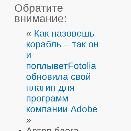
Обратите
внимание:
«
Как назовешь
корабль – так он
и
поплывет
Fotolia
обновила свой
плагин для
программ
компании Adobe
»
Автор блога