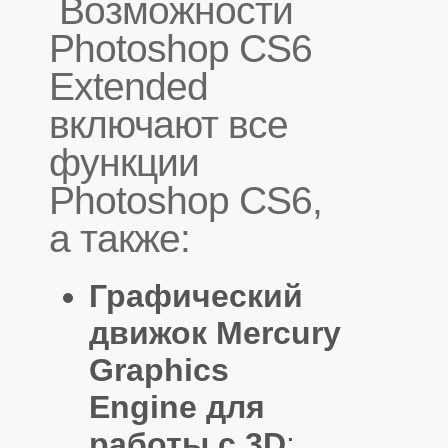
Возможности
Photoshop CS6
Extended
включают все
функции
Photoshop CS6,
а также:
Графический
движок Mercury
Graphics
Engine для
работы с 3D
: