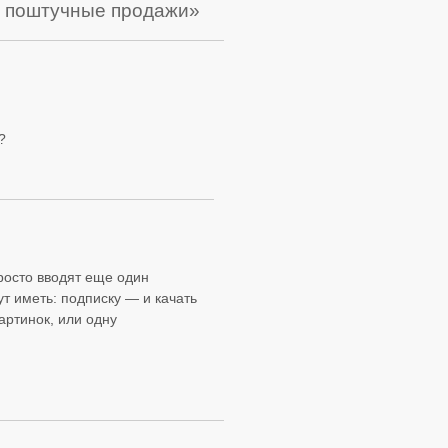
ет поштучные продажи»
?
росто вводят еще один
ут иметь: подписку — и качать
артинок, или одну