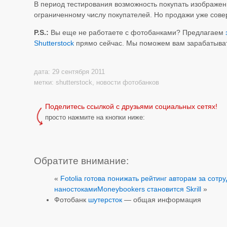
В период тестирования возможность покупать изображен
ограниченному числу покупателей. Но продажи уже сов
P.S.:
Вы еще не работаете с фотобанками? Предлагаем
Shutterstock
прямо сейчас. Мы поможем вам зарабатыва
дата: 29 сентября 2011
метки:
shutterstock
,
новости фотобанков
Поделитесь ссылкой с друзьями социальных сетях!
просто нажмите на кнопки ниже:
Обратите внимание:
«
Fotolia готова понижать рейтинг авторам за сотр
наностоками
Moneybookers становится Skrill
»
Фотобанк
шутерсток
— общая информация