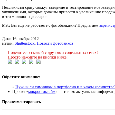
Пессимисты сразу свяжут введение и тестирование нововведени
улучшениями, которые должны привести к увеличению продаж, в
в это миллионы долларов.
P.S.:
Вы еще не работаете с фотобанками? Предлагаем
зарегист
Дата: 16 ноября 2012
метки:
Shutterstock
,
Новости фотобанков
Поделитесь ссылкой с друзьями социальных сетях!
Просто нажмите на кнопки ниже:
Обратите внимание:
«
Нужны ли симиляры в портфолио и в каком количестве
Проект «
микростоктайм
» — только актуальная информац
Прокомментировать