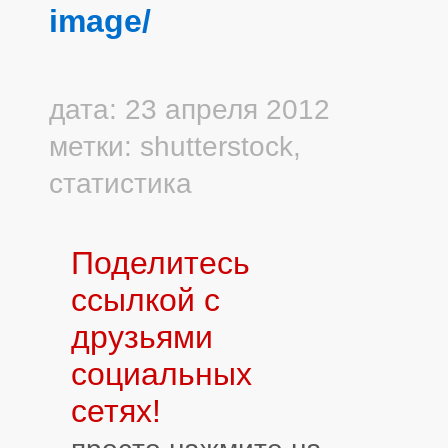
image/
дата: 23 апреля 2012
метки:
shutterstock
,
статистика
Поделитесь
ссылкой с
друзьями
социальных
сетях!