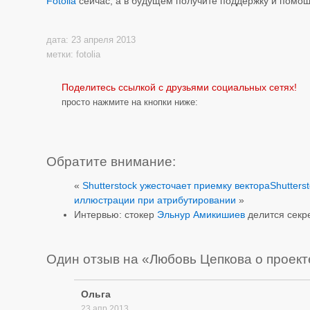
Fotolia
сейчас, а в будущем получите поддержку и помощ
дата: 23 апреля 2013
метки:
fotolia
Поделитесь ссылкой с друзьями социальных сетях!
просто нажмите на кнопки ниже:
Обратите внимание:
«
Shutterstock ужесточает приемку вектора
Shutters
иллюстрации при атрибутировании
»
Интервью: стокер
Эльнур Амикишиев
делится секр
Один отзыв на «Любовь Цепкова о проект
Ольга
23 апр 2013