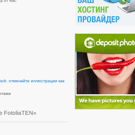
ь от нас.
tock: отмечайте иллюстрации как
етами
е FotoliaTEN»