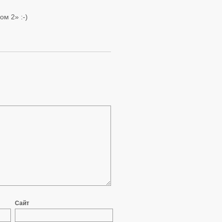
м 2» :-)
Сайт