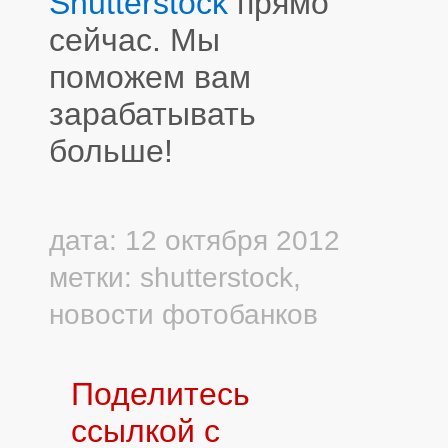
Shutterstock
прямо
сейчас. Мы
поможем вам
зарабатывать
больше!
дата: 12 октября 2012
метки:
shutterstock
,
новости фотобанков
Поделитесь
ссылкой с