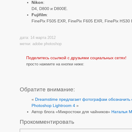
Nikon
:
D4, D800 и D800E.
Fujifilm
:
FinePix F505 EXR, FinePix F605 EXR, FinePix HS30
дата: 14 марта 2012
метки:
adobe photoshop
Поделитесь ссылкой с друзьями социальных сетях!
просто нажмите на кнопки ниже:
Обратите внимание:
«
Dreamstime предлагает фотографам обозначить
Photoshop Lightroom 4
»
Автор блога «Микростоки для чайников»
Наталья 
Прокомментировать