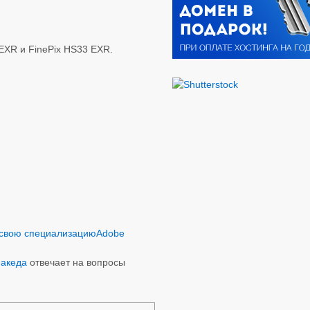
 EXR и FinePix HS33 EXR.
 свою специализацию
Adobe
Македа
отвечает на вопросы