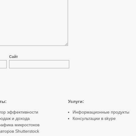
Сайт
ты
:
Услуги:
тор эффективности
Информационные продукты
родаж и дохода
Консультации в skype
рафика микростоков
второв Shutterstock