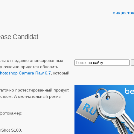
микросто
ase Candidat
йлы от недавно анонсированных
однозначно придется обновить
Photoshop Camera Raw 6.7
, который
таточно протестированный продукт,
еством. А окончательный релиз
фотокамер:
rShot S100.