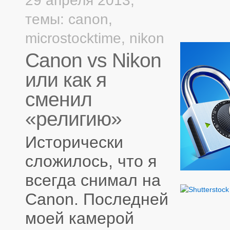
29 апреля 2013,
темы:
canon
,
microstocktime
,
nikon
Canon vs Nikon
или как я
сменил
«религию»
Исторически
сложилось, что я
всегда снимал на
Canon. Последней
моей камерой