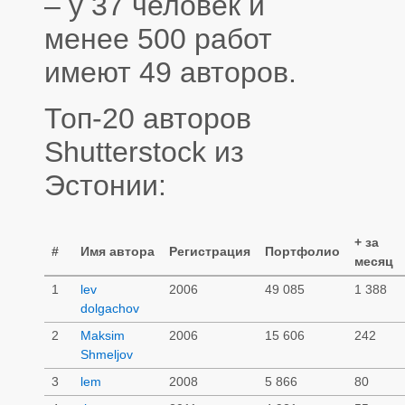
– у 37 человек и
менее 500 работ
имеют 49 авторов.
Топ-20 авторов
Shutterstock из
Эстонии:
+ за
#
Имя автора
Регистрация
Портфолио
месяц
1
lev
2006
49 085
1 388
dolgachov
2
Maksim
2006
15 606
242
Shmeljov
3
lem
2008
5 866
80