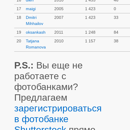
17
maigi
2005
1 423
0
18
Dmitri
2007
1 423
33
Mihhailov
19
oksankash
2011
1 248
84
20
Tatjana
2010
1 157
38
Romanova
P.S.:
Вы еще не
работаете с
фотобанками?
Предлагаем
зарегистрироваться
в фотобанке
Shutterstock
прямо