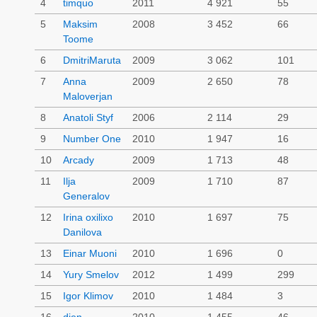
4
timquo
2011
4 921
55
5
Maksim
2008
3 452
66
Toome
6
DmitriMaruta
2009
3 062
101
7
Anna
2009
2 650
78
Maloverjan
8
Anatoli Styf
2006
2 114
29
9
Number One
2010
1 947
16
10
Arcady
2009
1 713
48
11
Ilja
2009
1 710
87
Generalov
12
Irina oxilixo
2010
1 697
75
Danilova
13
Einar Muoni
2010
1 696
0
14
Yury Smelov
2012
1 499
299
15
Igor Klimov
2010
1 484
3
16
dien
2010
1 455
46