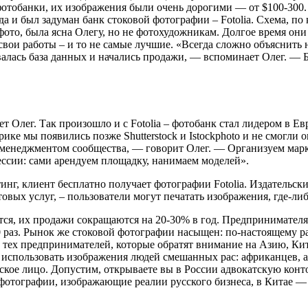
отобанки, их изображения были очень дорогими — от $100-300.
и был задуман банк стоковой фотографии – Fotolia. Схема, по 
 фото, была ясна Олегу, но не фотохудожникам. Долгое время они
свои работы – и то не самые лучшие. «Всегда сложно объяснить
алась база данных и начались продажи, — вспоминает Олег. — Бы
т Олег. Так произошло и с Fotolia – фотобанк стал лидером в Е
ке мы появились позже Shutterstock и Istockphoto и не смогли 
 менеджментом сообщества, — говорит Олег. — Организуем мар
ссии: сами арендуем площадку, нанимаем моделей».
инг, клиент бесплатно получает фотографии Fotolia. Издательс
товых услуг, – пользователи могут печатать изображения, где-ли
тся, их продажи сокращаются на 20-30% в год. Предпринимателям
 раз. Рынок же стоковой фотографии насыщен: по-настоящему 
тех предпринимателей, которые обратят внимание на Азию, Кита
использовать изображения людей смешанных рас: африканцев, аз
кое лицо. Допустим, открываете вы в России адвокатскую конто
тографии, изображающие реалии русского бизнеса, в Китае — н