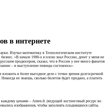
ов в интернете
науки. Изучал математику в Технологическом институте
изнес. «В начале 1990-х я плохо знал Россию, денег у меня не
усским продюсером, сказал, что в России у нее много фанатов
мпанию – и выступление певицы состоялось».
е вложить в более выгодное дело с точки зрения долгосрочной
 Никогда не знаешь, сколько билетов будет продано, а платить
каждому ценами – Amen.fr. (ведущий хостинговый ресурс во
ебовались изображения, чтобы заполнять плодившиеся сайты.