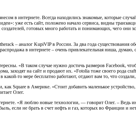
изнесом в интернете. Всегда находились знакомые, которые слу
идеи»: уже есть сайт, положено начало сервиса, видны транзакци
х создателей, готовых много работать и понимающих, чего они 
herack – аналог KupiVIP в России. За два года существования о
распродажа в интернете – очень привлекательная ниша, думаю, он
ресны. «В таком случае нужно достичь размеров Facebook, чтоб
дома, заходят на сайт и продают их. «Fotolia тоже своего рода cr
 какой-то мере бесплатно работают, отдают вам то, что создали
 как Square в Америке. «Стоит добавить маленькое устройство,
итает Олег.
тернете. «Я люблю новые технологии, — говорит Олег. – Ведь ин
ль, если не брать в счет нефть и газ, которых во Франции и нет