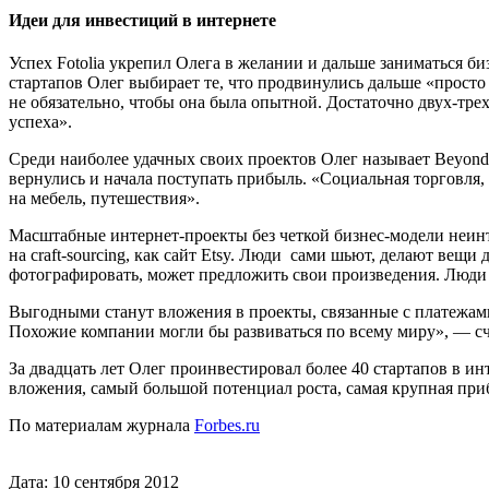
Идеи для инвестиций в интернете
Успех Fotolia укрепил Олега в желании и дальше заниматься б
стартапов Олег выбирает те, что продвинулись дальше «просто 
не обязательно, чтобы она была опытной. Достаточно двух-тре
успеха».
Среди наиболее удачных своих проектов Олег называет Beyondt
вернулись и начала поступать прибыль. «Социальная торговля, 
на мебель, путешествия».
Масштабные интернет-проекты без четкой бизнес-модели неинте
на craft-sourcing, как сайт Etsy. Люди сами шьют, делают вещи 
фотографировать, может предложить свои произведения. Люди в
Выгодными станут вложения в проекты, связанные с платежами,
Похожие компании могли бы развиваться по всему миру», — сч
За двадцать лет Олег проинвестировал более 40 стартапов в ин
вложения, самый большой потенциал роста, самая крупная прибы
По материалам журнала
Forbes.ru
Дата: 10 сентября 2012