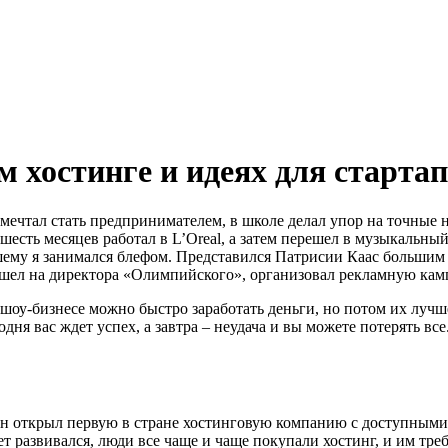
м хостинге и идеях для стартап
мечтал стать предпринимателем, в школе делал упор на точные 
сть месяцев работал в L’Oreal, а затем перешел в музыкальный б
ему я занимался блефом. Представился Патрисии Каас большим р
 вышел на директора «Олимпийского», организовал рекламную ка
шоу-бизнесе можно быстро заработать деньги, но потом их лучш
я вас ждет успех, а завтра – неудача и вы можете потерять все.
н открыл первую в стране хостинговую компанию с доступными 
ет развивался, люди все чаще и чаще покупали хостинг, и им тр