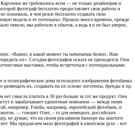
 Картинки же требовались всем — не только дизайнерам и
которой фотограф бесплатно предоставляет свои работы и
 не понимали, в чем резон бесплатно отдавать свои
 новую модель и ее потенциал. Прошло много времени, прежде
ло тяжело, мы работали в убыток, а ведь я и не был уверен,
вропе. «Важно, в какой момент ты начинаешь бизнес. Нам
опередить их». Сегодня фотографов искать не приходится. Они
кетинговые выставки, чтобы встретиться с потенциальными
кие и полиграфические дома используют изображения фотобанка
бо размещать их, создавать на их основе логотипы, бренды и пр.
 нет смысла платить в 30 раз больше за тот же продукт. Они
растут и зарабатывают единичные компании — между ними
й, например. Fotolia, например, европейский фотобанк, и
иатов, — говорит Олег, – то для немецких, российских
ру, не думаю, что на своем рекламном баннере вы захотите
ет. Мы предлагаем мало фотографий в азиатском духе – вот