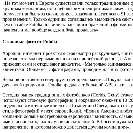
«На тот момент в Европе существовали только традиционные ф
крупным компаниям, но и небольшим предпринимателям». Тогда 
получает прибыль за скачивания, а заказчик платит всего $1 за
произведения. Только единицы соглашались выложить на сайт 
чем на сайте Fotolia появились тысячи изображений, сформиров
начнем ли мы вообще когда-нибудь продавать».
Стоковые фото от Fotolia
Хороший интернет-проект сам себя быстро раскручивает, считае
повезло, что мы первыми вышли на европейский рынок, в Амери
приходят сами и открывают аккаунты. «Мы только занимаемся
клиентами. Общаемся с фотографами, проводим для них фотосе
Чельцов постоянно генерирует спецпредложения. Покупая хост
для своей продукции. Fotolia предлагает большой API, пакет го
Сегодня рынок традиционных фотобанков (Corbis, Getty) сужае
используют стоковую фотографию и сокращают бюджет в 10-20
поделены все крупные клиенты. По мнению Олега, шанс есть у 
стиль фотографий у него европейский. «Если в Америке любят 
компаний больше востребована европейская внешность, славянс
иметь испанских, южноамериканских людей. В России нужны фо
направление, в котором можно двигаться другим компаниям».