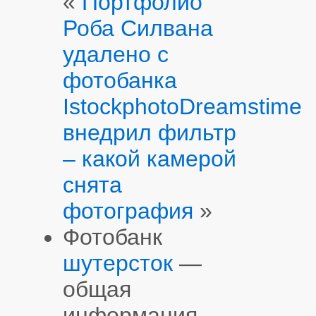
«
Портфолио
Роба Силвана
удалено с
фотобанка
Istockphoto
Dreamstime
внедрил фильтр
– какой камерой
снята
фотография
»
Фотобанк
шутерсток
—
общая
информация