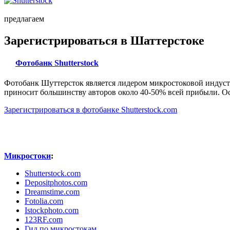
предлагаем
Зарегистрироваться в Шаттерстоке
Фотобанк Shutterstock
Фотобанк Шуттерсток является лидером микростоковой индуст
приносит большинству авторов около 40-50% всей прибыли. Ос
Зарегистрироваться в фотобанке Shutterstock.com
Микростоки
:
Shutterstock.com
Depositphotos.com
Dreamstime.com
Fotolia.com
Istockphoto.com
123RF.com
Гид по микростокам