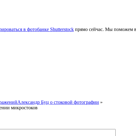
рироваться в фотобанке Shutterstock
прямо сейчас. Мы поможем в
бражений
Александр Буц о стоковой фотографии
»
лении микростоков